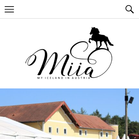
MyIcelandInAustria
miia.at