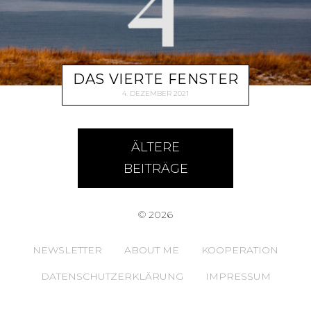
DAS VIERTE FENSTER
4. DEZEMBER 2021
ÄLTERE
BEITRÄGE
© 2026
NEWSLETTER
ABOUT ME
KOOPERATION
DATENSCHUTZERKLÄRUNG
IMPRESSUM