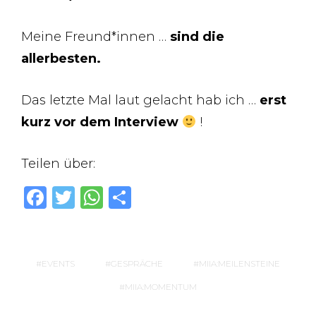
Meine Freund*innen …
sind die
allerbesten.
Das letzte Mal laut gelacht hab ich …
erst
kurz vor dem Interview
!
Teilen über:
F
T
W
T
a
w
h
ei
c
it
at
le
e
te
s
n
EVENTS
GESPRÄCHE
MIIA:MEILENSTEINE
b
r
A
MIIA:MOMENTUM
o
p