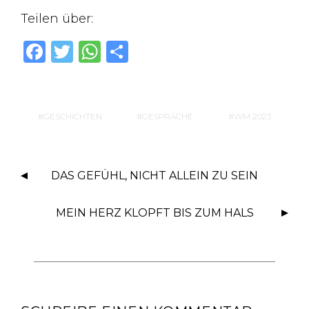
Teilen über:
F
T
W
T
a
w
h
ei
c
it
at
le
e
te
s
n
GESCHICHTEN
GESPRÄCHE
WM 2023
b
r
A
o
p
DAS GEFÜHL, NICHT ALLEIN ZU SEIN
o
p
k
MEIN HERZ KLOPFT BIS ZUM HALS