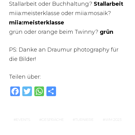
Stallarbeit oder Buchhaltung?
Stallarbeit
miia:meisterklasse oder miia:mosaik?
miia:meisterklasse
grün oder orange beim Twinny?
grün
PS: Danke an Draumur photography für
die Bilder!
Teilen über:
F
T
W
T
a
w
h
ei
c
it
at
le
e
te
s
n
EVENTS
GESPRÄCHE
TURNIERE
WM 2023
b
r
A