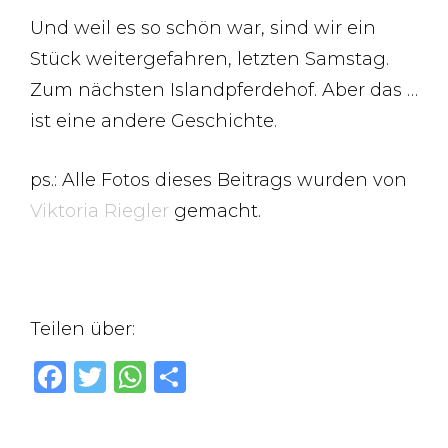
Und weil es so schön war, sind wir ein
Stück weitergefahren, letzten Samstag.
Zum nächsten Islandpferdehof. Aber das …
ist eine andere Geschichte.
ps.: Alle Fotos dieses Beitrags wurden von
Viktoria Riegler
gemacht.
Teilen über:
F
T
W
T
a
w
h
ei
c
it
at
le