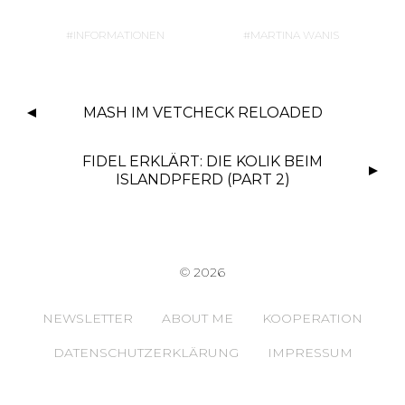
c
it
at
le
e
te
s
n
INFORMATIONEN
MARTINA WANIS
b
r
A
o
p
MASH IM VETCHECK RELOADED
o
p
k
FIDEL ERKLÄRT: DIE KOLIK BEIM
ISLANDPFERD (PART 2)
© 2026
NEWSLETTER
ABOUT ME
KOOPERATION
DATENSCHUTZERKLÄRUNG
IMPRESSUM