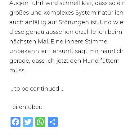
Augen führt wird schnell klar, dass so ein
großes und komplexes System natürlich
auch anfällig auf Störungen ist. Und wie
diese genau aussehen erzähle ich beim
nächsten Mal. Eine innere Stimme
unbekannter Herkunft sagt mir nämlich
gerade, dass ich jetzt den Hund füttern
muss.
…to be continued …
Teilen über:
F
T
W
T
a
w
h
ei