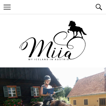
MyIcelandInAustria
miia.at