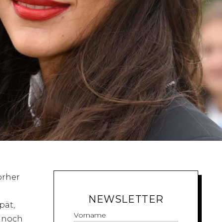
orher
NEWSLETTER
pät,
Vorname
r noch