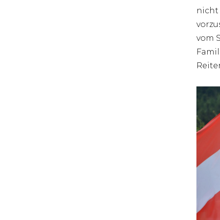
nicht
vorzu
vom S
Famil
Reite