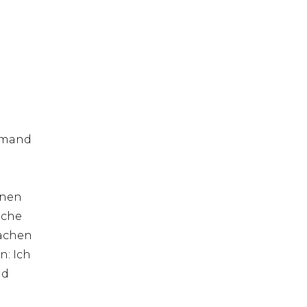
jemand
inen
ache
machen
n: Ich
nd