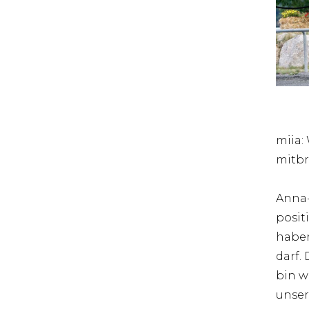
miia:
mitbr
Anna-
posit
haben
darf.
bin w
unser