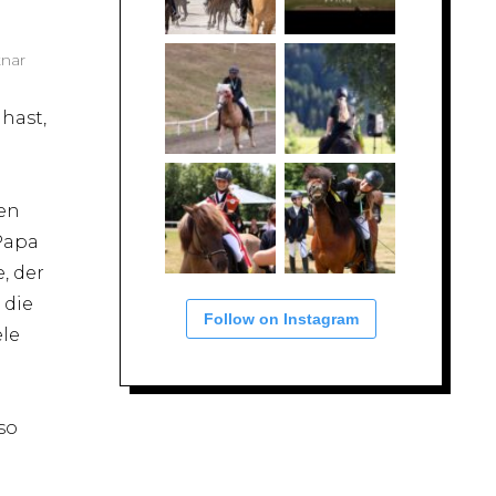
tnar
 hast,
en
 Papa
, der
 die
Follow on Instagram
ele
so