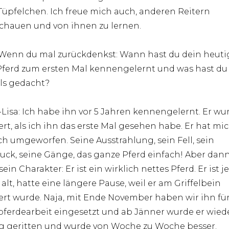
-Tüpfelchen. Ich freue mich auch, anderen Reitern
chauen und von ihnen zu lernen.
 Wenn du mal zurückdenkst: Wann hast du dein heuti
erd zum ersten Mal kennengelernt und was hast du 
ls gedacht?
Lisa: Ich habe ihn vor 5 Jahren kennengelernt. Er wu
ert, als ich ihn das erste Mal gesehen habe. Er hat mi
ch umgeworfen. Seine Ausstrahlung, sein Fell, sein
uck, seine Gänge, das ganze Pferd einfach! Aber dan
ein Charakter: Er ist ein wirklich nettes Pferd. Er ist je
 alt, hatte eine längere Pause, weil er am Griffelbein
ert wurde. Naja, mit Ende November haben wir ihn für
ferdearbeit eingesetzt und ab Jänner wurde er wied
ig geritten und wurde von Woche zu Woche besser.