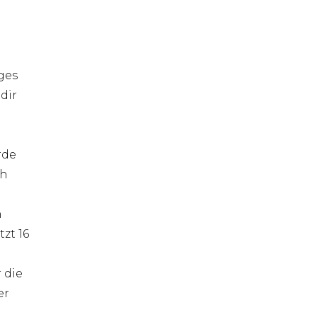
ges
dir
rde
ch
n
tzt 16
 die
er