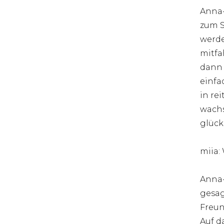
Anna-
zum S
werde
mitfa
dann 
einfa
in re
wachs
glück
miia:
Anna-
gesag
Freun
Auf d