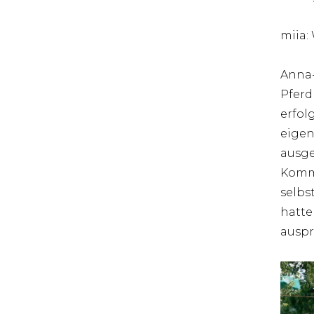
miia:
Anna-
Pferd
erfol
eigen
ausge
Kommu
selbst
hatte
auspr