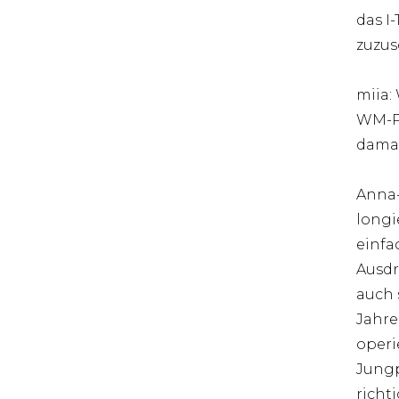
das I
zuzus
miia:
WM-Pf
dama
Anna-
longi
einfa
Ausdr
auch s
Jahre
operi
Jungp
richt