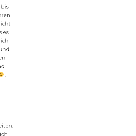
 bis
ahren
nicht
s es
mich
 und
nen
nd
.
eiten.
ich