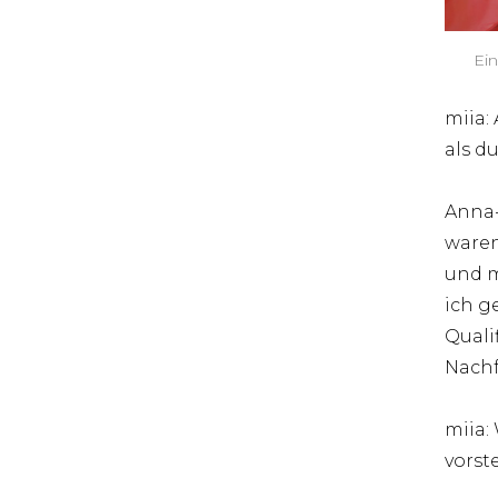
Ein
miia:
als d
Anna-
waren
und m
ich g
Quali
Nachf
miia:
vorst