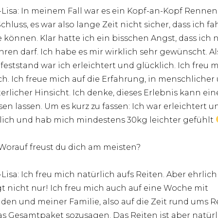
Lisa: In meinem Fall war es ein Kopf-an-Kopf Rennen
chluss, es war also lange Zeit nicht sicher, dass ich f
 können. Klar hatte ich ein bisschen Angst, dass ich 
hren darf. Ich habe es mir wirklich sehr gewünscht. Al
feststand war ich erleichtert und glücklich. Ich freu 
ch. Ich freue mich auf die Erfahrung, in menschlicher
iterlicher Hinsicht. Ich denke, dieses Erlebnis kann ei
en lassen. Um es kurz zu fassen: Ich war erleichtert u
lich und hab mich mindestens 30kg leichter gefühlt
 Worauf freust du dich am meisten?
Lisa: Ich freu mich natürlich aufs Reiten. Aber ehrlich
t nicht nur! Ich freu mich auch auf eine Woche mit
den und meiner Familie, also auf die Zeit rund ums R
as Gesamtpaket sozusagen. Das Reiten ist aber natürl