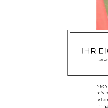
IHR E
KATHAR
Nach 
möcht
öster
ihr h