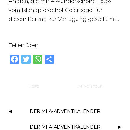
Andrea, die mir 4 wunderschöne Fotos
vom Islandpferdehof Geierkogel für
diesen Beitrag zur Verfügung gestellt hat.
Teilen über:
F
T
W
T
a
w
h
ei
c
it
at
le
e
te
s
n
HÖFE
MIIA ON TOUR
b
r
A
o
p
DER MIIA-ADVENTKALENDER
o
p
k
DER MIIA-ADVENTKALENDER