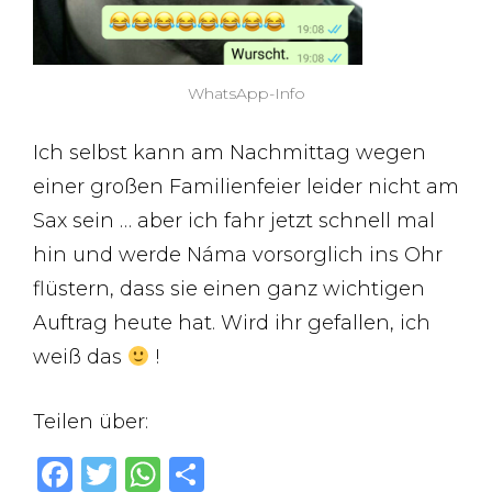
WhatsApp-Info
Ich selbst kann am Nachmittag wegen
einer großen Familienfeier leider nicht am
Sax sein … aber ich fahr jetzt schnell mal
hin und werde Náma vorsorglich ins Ohr
flüstern, dass sie einen ganz wichtigen
Auftrag heute hat. Wird ihr gefallen, ich
weiß das
!
Teilen über:
F
T
W
T