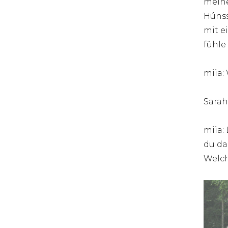
meine
Húnss
mit e
fühle
miia:
Sarah
miia:
du da
Welch