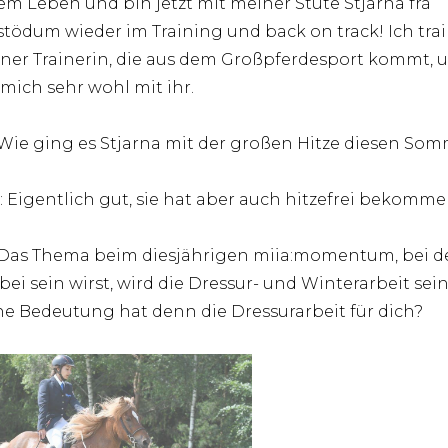
m Leben und bin jetzt mit meiner Stute Stjarna frá
tödum wieder im Training und back on track! Ich trai
iner Trainerin, die aus dem Großpferdesport kommt, 
 mich sehr wohl mit ihr.
 Wie ging es Stjarna mit der großen Hitze diesen So
: Eigentlich gut, sie hat aber auch hitzefrei bekomme
 Das Thema beim diesjährigen miia:momentum, bei 
bei sein wirst, wird die Dressur- und Winterarbeit sein
e Bedeutung hat denn die Dressurarbeit für dich?