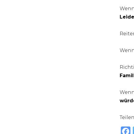
Wenn 
Leide
Reite
Wenn 
Richt
Famil
Wenn 
würde
Teile