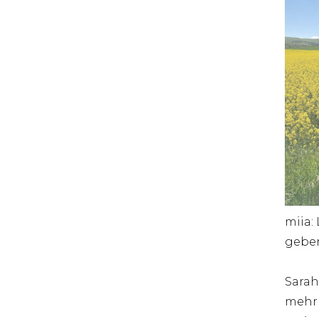
miia:
geben
Sarah
mehr 