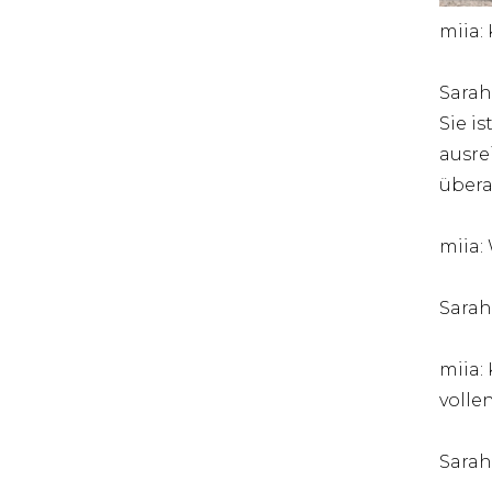
miia:
Sarah:
Sie is
ausre
überal
miia:
Sarah:
miia:
volle
Sarah