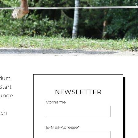
tödum
tart.
NEWSLETTER
junge
Vorname
ich
E-Mail-Adresse
*