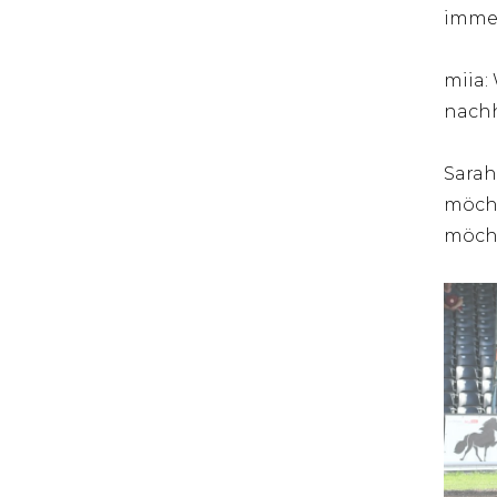
immer
miia:
nachh
Sarah
möcht
möcht