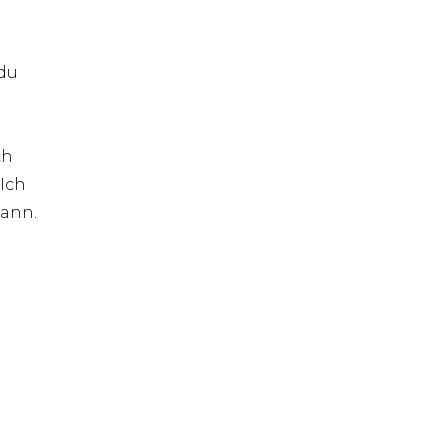
du
ch
Ich
kann.