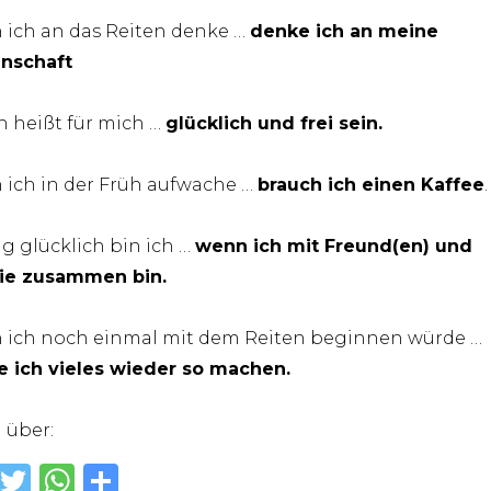
ich an das Reiten denke …
denke ich an meine
nschaft
n heißt für mich …
glücklich und frei sein.
ich in der Früh aufwache …
brauch ich einen Kaffee
.
ig glücklich bin ich …
wenn ich mit Freund(en) und
ie zusammen bin.
ich noch einmal mit dem Reiten beginnen würde …
 ich vieles wieder so machen.
n über:
F
T
W
T