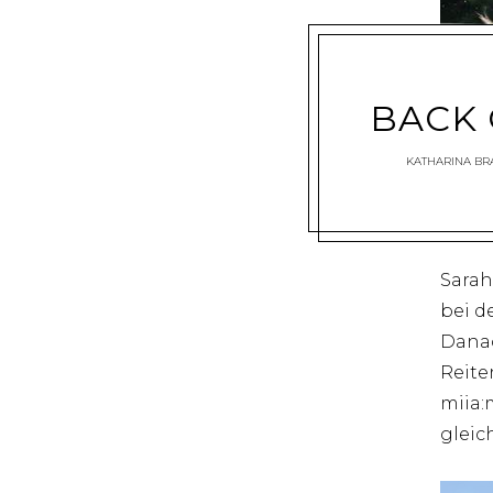
BACK 
KATHARINA B
Sarah
bei d
Danac
Reite
miia:
gleic