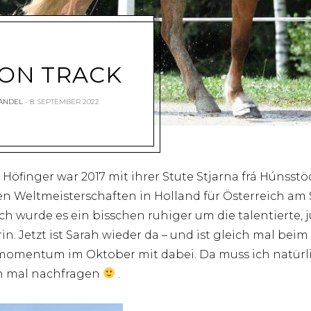
ON TRACK
RANDEL
8. SEPTEMBER 2022
 Höfinger war 2017 mit ihrer Stute Stjarna frá Húnss
en Weltmeisterschaften in Holland für Österreich am S
h wurde es ein bisschen ruhiger um die talentierte, 
rin. Jetzt ist Sarah wieder da – und ist gleich mal beim
momentum im Oktober mit dabei. Da muss ich natürl
h mal nachfragen
.