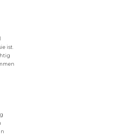
l
e ist.
chtig
kommen
ig
n
an