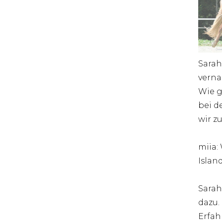
Sarah
verna
Wie g
bei d
wir z
miia:
Islan
Sarah
dazu.
Erfah