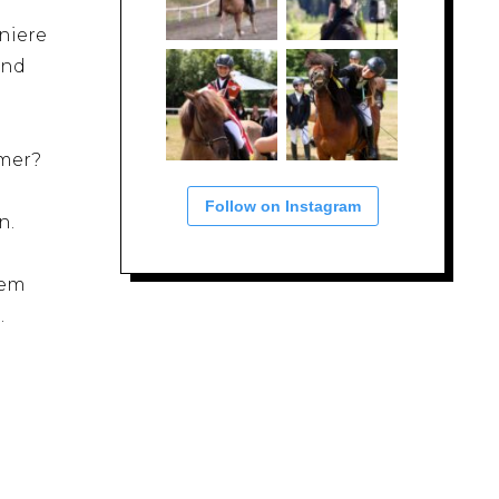
niere
und
mmer?
Follow on Instagram
n.
dem
.