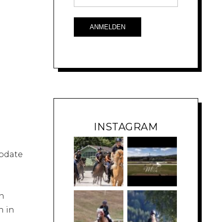
INSTAGRAM
Update
en
n in