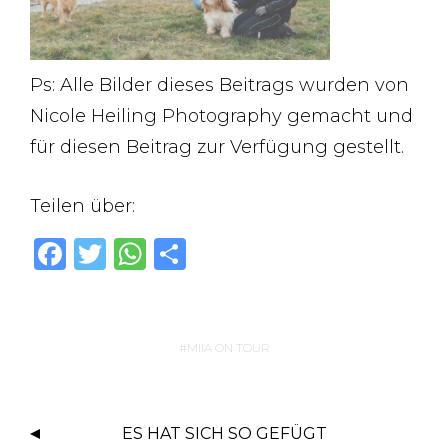
Ps: Alle Bilder dieses Beitrags wurden von
Nicole Heiling Photography gemacht und
für diesen Beitrag zur Verfügung gestellt.
Teilen über:
F
T
W
T
a
w
h
ei
c
it
at
le
e
te
s
n
MIIA ON TOUR
b
r
A
o
p
ES HAT SICH SO GEFÜGT
o
p