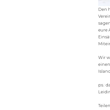
Den h
Verei
sagen
eure 
Einsä
Mitei
Wir w
einen
Islan
ps.: 
Leidi
Teile