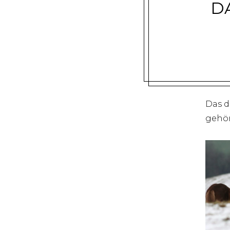
D
Das d
gehör