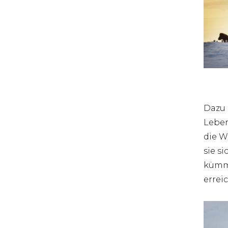
Dazu 
Leben
die W
sie s
kümme
errei