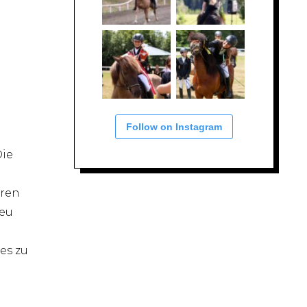
Follow on Instagram
Die
eren
Heu
es zu