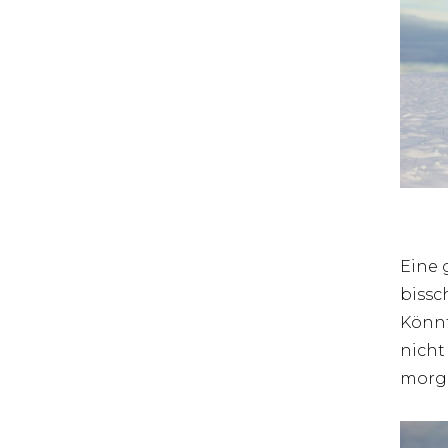
Eine g
bissc
Könnt
nicht
morge