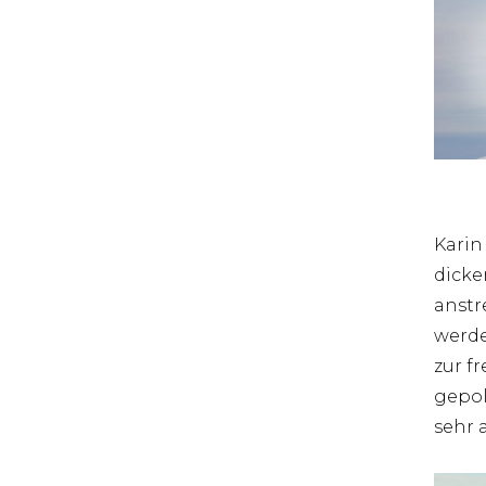
Karin
dicke
anstr
werde
zur f
gepol
sehr 