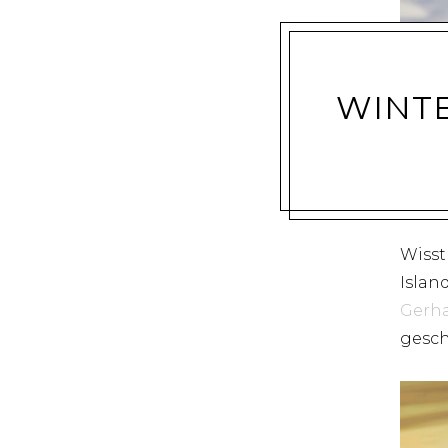
WINT
Wisst
Islan
Gerhar
gesch