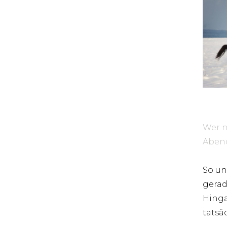
Wer n
Abend
So un
gerad
Hinga
tatsä