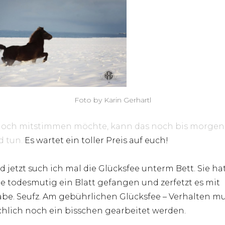
Foto by Karin Gerhartl
och mitstimmen möchte, kann das noch bis morgen
 tun.
Es wartet ein toller Preis auf euch!
d jetzt such ich mal die Glücksfee unterm Bett. Sie ha
e todesmutig ein Blatt gefangen und zerfetzt es mit
be. Seufz. Am gebührlichen Glücksfee – Verhalten m
chlich noch ein bisschen gearbeitet werden.