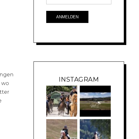
ingen
INSTAGRAM
, wo
tter
e