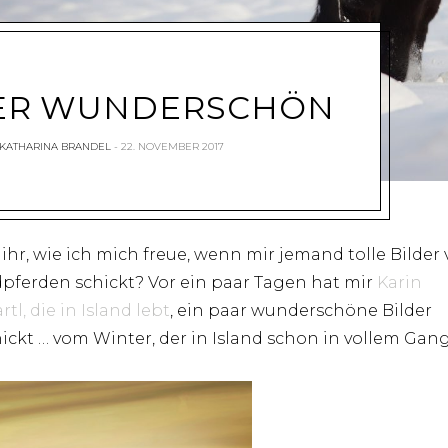
ER WUNDERSCHÖN
KATHARINA BRANDEL
22. NOVEMBER 2017
 ihr, wie ich mich freue, wenn mir jemand tolle Bilder
dpferden schickt? Vor ein paar Tagen hat mir
Karin
tl, die in Island lebt
, ein paar wunderschöne Bilder
ickt … vom Winter, der in Island schon in vollem Gange