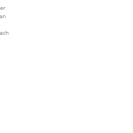
er
 an
nach