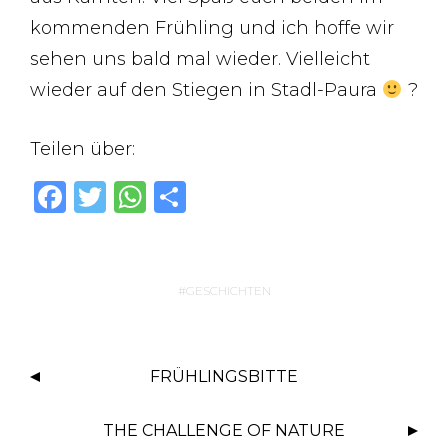
kommenden Frühling und ich hoffe wir
sehen uns bald mal wieder. Vielleicht
wieder auf den Stiegen in Stadl-Paura
?
Teilen über:
F
T
W
T
a
w
h
ei
c
it
at
le
e
te
s
n
GESCHICHTEN
b
r
A
o
p
FRÜHLINGSBITTE
o
p
k
THE CHALLENGE OF NATURE