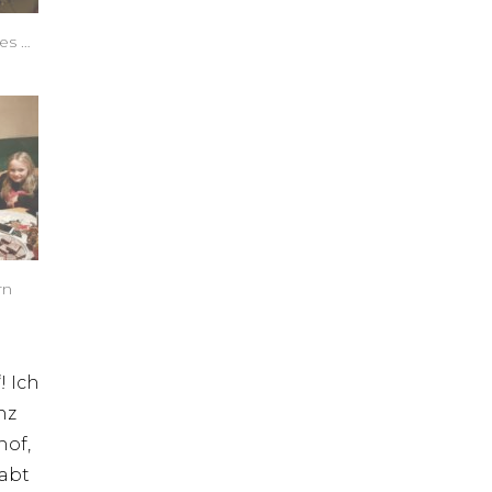
es …
rn
! Ich
nz
hof,
habt