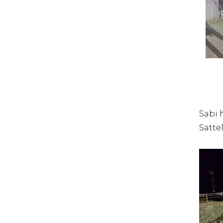
Sabi 
Satte