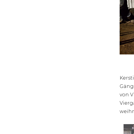
Kerst
Gänge
von V
Vierg
weihn