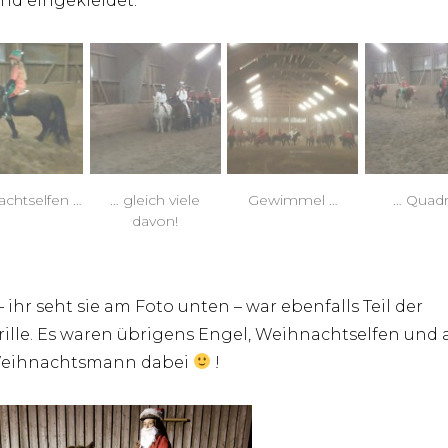
nd eingekleidet.
chtselfen …
… gleich viele
Gewimmel …
… Quadri
davon!
– ihr seht sie am Foto unten – war ebenfalls Teil der
ille. Es waren übrigens Engel, Weihnachtselfen und
Weihnachtsmann dabei
!