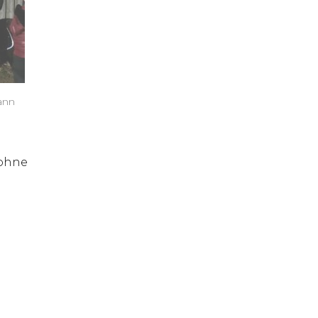
ann
 ohne