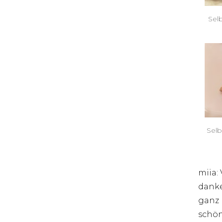
Sel
Sel
miia: 
danke
ganz 
schön