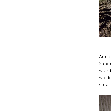
Anna 
Sandr
wunde
wiede
eine 