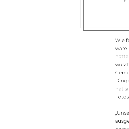
Wie f
wäre 
hätte
wüsste
Gemei
Dinge
hat s
Fotos
„Unse
ausge