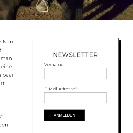
? Nun,
d
NEWSLETTER
, man
Vorname
 eine
n paar
rt
E-Mail-Adresse
*
le
rden