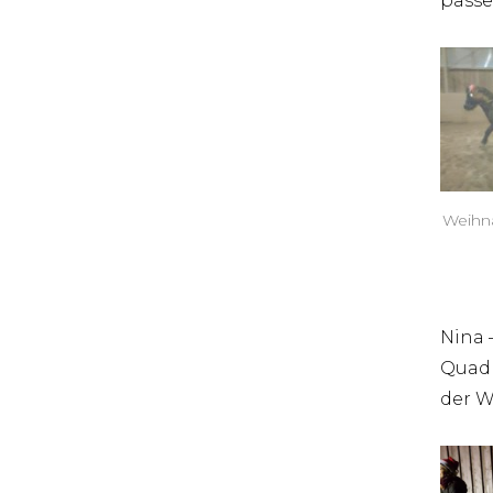
passe
Weihna
Nina 
Quadr
der 