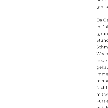
gemac
Da Ös
im Ja
„grün
Stund
Schmu
Woche
neue 
gekau
immer 
meine
Nicht
mit w
Kurs 
mit d