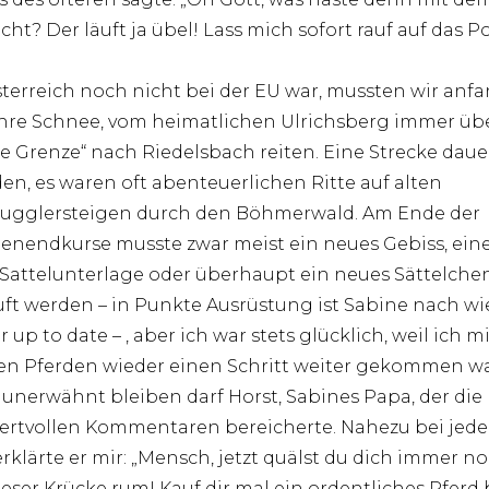
ht? Der läuft ja übel! Lass mich sofort rauf auf das Po
terreich noch nicht bei der EU war, mussten wir anfa
hre Schnee, vom heimatlichen Ulrichsberg immer übe
e Grenze“ nach Riedelsbach reiten. Eine Strecke daue
en, es waren oft abenteuerlichen Ritte auf alten
gglersteigen durch den Böhmerwald. Am Ende der
nendkurse musste zwar meist ein neues Gebiss, ein
Sattelunterlage oder überhaupt ein neues Sättelche
ft werden – in Punkte Ausrüstung ist Sabine nach wi
up to date – , aber ich war stets glücklich, weil ich mi
n Pferden wieder einen Schritt weiter gekommen wa
 unerwähnt bleiben darf Horst, Sabines Papa, der die
ertvollen Kommentaren bereicherte. Nahezu bei jed
erklärte er mir: „Mensch, jetzt quälst du dich immer n
ieser Krücke rum! Kauf dir mal ein ordentliches Pferd 