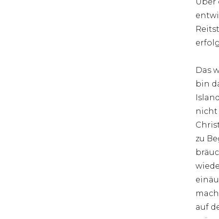
Über 
entwi
Reits
erfol
Das w
bin d
Islan
nicht
Chris
zu Be
bräuc
wiede
einäu
macht
auf d