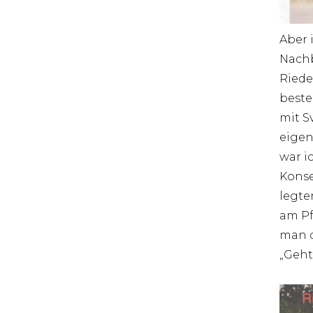
Aber 
Nachb
Riede
beste
mit S
eigen
war i
Konse
legte
am Pf
man d
„Geht 