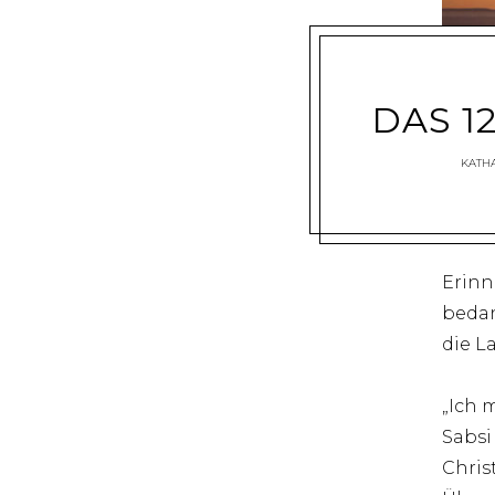
DAS 1
KATH
Erinn
bedan
die L
„Ich 
Sabsi
Chris