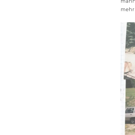
männl
mehr 