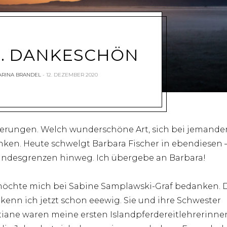
2. DANKESCHÖN
ARINA BRANDEL
12. DEZEMBER 2020
erungen. Welch wunderschöne Art, sich bei jemande
ken. Heute schwelgt Barbara Fischer in ebendiesen 
andesgrenzen hinweg. Ich übergebe an Barbara!
möchte mich bei Sabine Samplawski-Graf bedanken. 
 kenn ich jetzt schon eeewig. Sie und ihre Schwester
tiane waren meine ersten Islandpferdereitlehrerinne