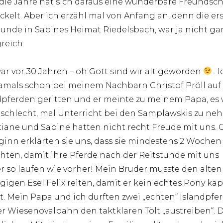
die Jahre hat sich daraus eine wunderbare Freundsch
ckelt. Aber ich erzähl mal von Anfang an, denn die er
tunde in Sabines Heimat Riedelsbach, war ja nicht ga
greich.
ar vor 30 Jahren – oh Gott sind wir alt geworden
. 
amals schon bei meinem Nachbarn Christof Pröll auf
dpferden geritten und er meinte zu meinem Papa, es
 schlecht, mal Unterricht bei den Samplawskis zu ne
tiane und Sabine hatten nicht recht Freude mit uns. 
ginn erklärten sie uns, dass sie mindestens 2 Wochen
hten, damit ihre Pferde nach der Reitstunde mit uns
r so laufen wie vorher! Mein Bruder musste den alten
gigen Esel Felix reiten, damit er kein echtes Pony kap
. Mein Papa und ich durften zwei „echten“ Islandpfe
er Wiesenovalbahn den taktklaren Tölt „austreiben“. D