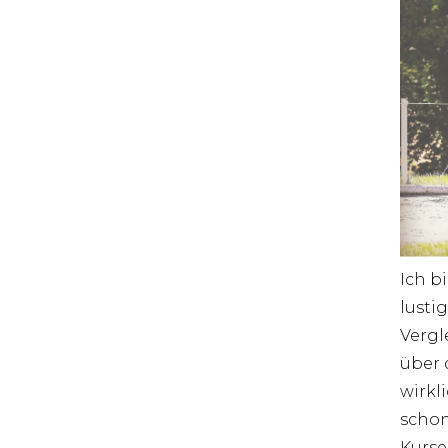
Ich b
lusti
Vergl
über 
wirkl
schon
Kurse