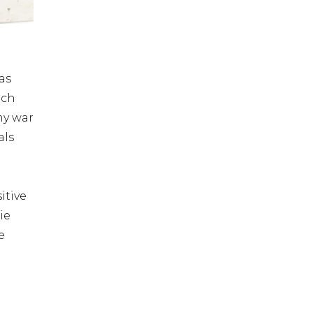
as
ich
ny war
als
itive
ie
e