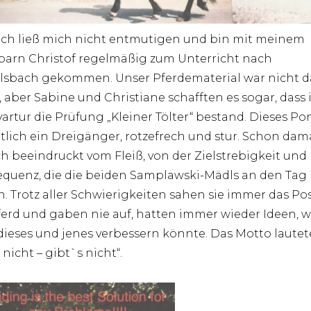
ich ließ mich nicht entmutigen und bin mit meinem
arn Christof regelmäßig zum Unterricht nach
lsbach gekommen. Unser Pferdematerial war nicht d
, aber Sabine und Christiane schafften es sogar, dass 
vartur die Prüfung „Kleiner Tölter“ bestand. Dieses Po
tlich ein Dreigänger, rotzefrech und stur. Schon dam
ch beeindruckt vom Fleiß, von der Zielstrebigkeit und
quenz, die die beiden Samplawski-Mädls an den Tag
n. Trotz aller Schwierigkeiten sahen sie immer das Pos
erd und gaben nie auf, hatten immer wieder Ideen, w
ieses und jenes verbessern könnte. Das Motto lautet
nicht – gibt`s nicht“.