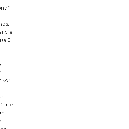
ny!“
ngs,
r die
rte 3
e
n
e vor
t
r.
 Kurse
em
och
bei