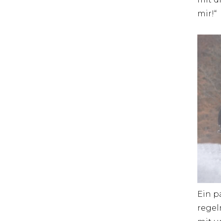
mir!“
Ein p
regel