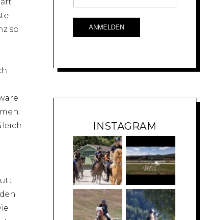
aft
ste
nz so
Ich
 wäre
hmen.
INSTAGRAM
Gleich
utt
rden
ie