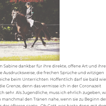
in Sabine dankbar für ihre direkte, offene Art und ihre
ge Ausdrucksweise, die frechen Sprüche und witzigen
eiche beim Unterrichten. Hoffentlich darf sie bald wi
die Grenze, denn das vermisse ich in der Coronazeit
ich sehr. Als Jugendliche, muss ich ehrlich zugeben, w
 manchmal den Tränen nahe, wenn sie zu Beginn de
s des öfteren sagte: „Oh Gott, was haste denn mit de