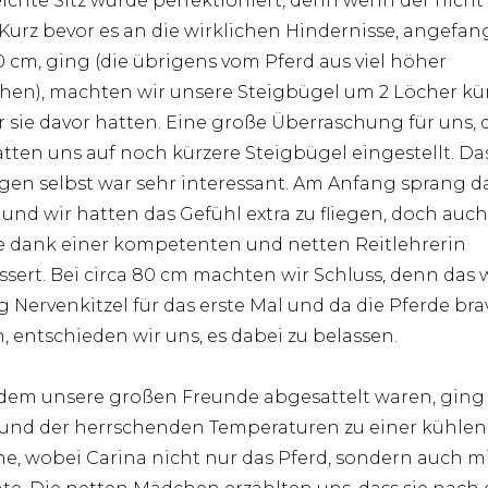
eichte Sitz wurde perfektioniert, denn wenn der nicht 
 Kurz bevor es an die wirklichen Hindernisse, angefa
0 cm, ging (die übrigens vom Pferd aus viel höher
hen), machten wir unsere Steigbügel um 2 Löcher kür
ir sie davor hatten. Eine große Überraschung für uns,
atten uns auf noch kürzere Steigbügel eingestellt. Da
gen selbst war sehr interessant. Am Anfang sprang d
 und wir hatten das Gefühl extra zu fliegen, doch auch
 dank einer kompetenten und netten Reitlehrerin
ssert. Bei circa 80 cm machten wir Schluss, denn das 
 Nervenkitzel für das erste Mal und da die Pferde bra
, entschieden wir uns, es dabei zu belassen.
em unsere großen Freunde abgesattelt waren, ging
und der herrschenden Temperaturen zu einer kühlen
e, wobei Carina nicht nur das Pferd, sondern auch m