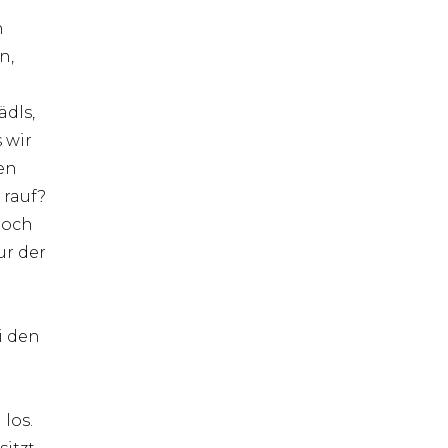
h
n,
ädls,
 wir
en
 rauf?
Hoch
ur der
i den
los.