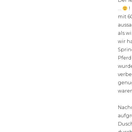
Der l
…
!
mit 6
aussa
als w
wir h
Sprin
Pferd
wurde
verbe
genug
waren
Nachd
aufgr
Dusch