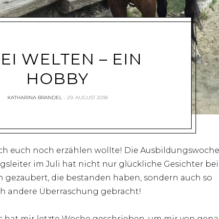
EI WELTEN – EIN
HOBBY
KATHARINA BRANDEL
29. AUGUST 2018
ch euch noch erzählen wollte! Die Ausbildungswoch
sleiter im Juli hat nicht nur glückliche Gesichter bei
 gezaubert, die bestanden haben, sondern auch so
h andere Überraschung gebracht!
 hat mir letzte Woche geschrieben, um mir von gena