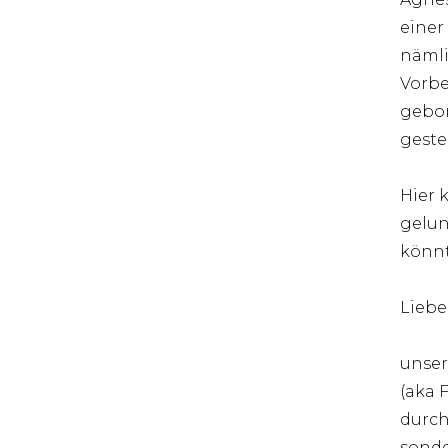
einer
nämli
Vorbe
gebor
gestel
Hier 
gelun
könnt
Liebe
unser
(aka 
durch
sonde