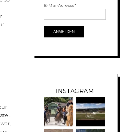
E-Mail-Adresse
*
r
ur
n
INSTAGRAM
dur
ste …
 war,
Vom