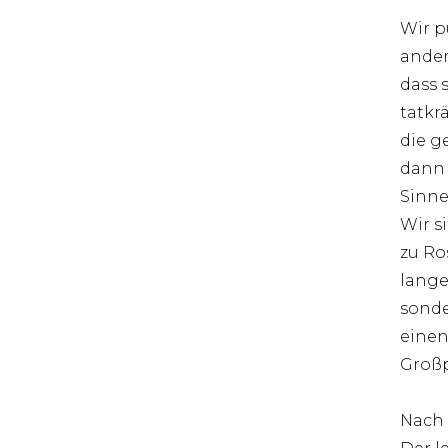
Wir p
ander
dass 
tatkr
die g
dann 
Sinne
Wir s
zu Ros
lange
sonde
einen
Großp
Nach 