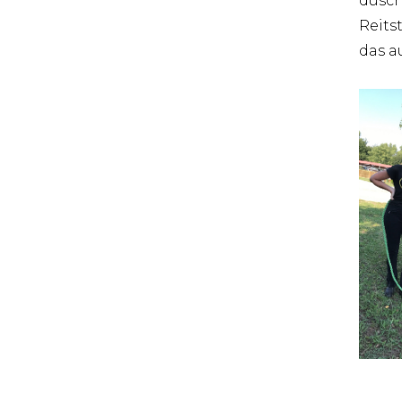
dusch
Reits
das a