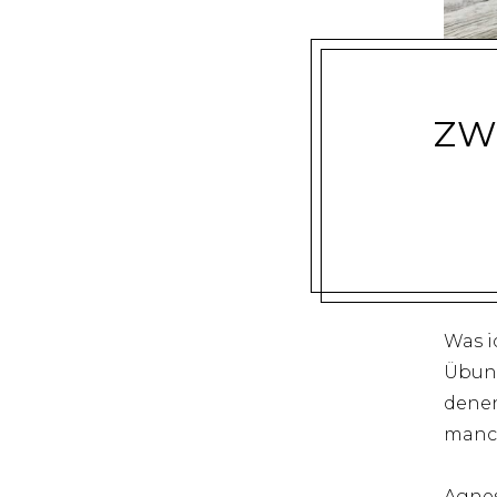
ZW
Was i
Übung
denen
manc
Agnes