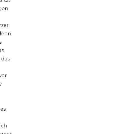
sitzt
ngen
zer,
 denn
s
as
 das
war
v
 es
ich