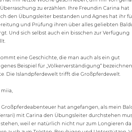
 Überraschung zu erzählen. Ihre Freundin Carina hat
ch den Übungsleiter bestanden und Agnes hat ihr fü
reitung und Prüfung ihren über alles geliebten Bald
gt. Und sich selbst auch ein bisschen zur Verfügung
lt.
kommt eine Geschichte, die man auch als ein gut
genes Beispiel für „Völkerverständigung“ bezeichne
e. Die Islandpferdewelt trifft die Großpferdewelt.
 miia,
 Großpferdeabenteuer hat angefangen, als mein Bal
Ferrari) mit Carina den Übungsleiter durchstehen mus
stehen, weil er natürlich nicht nur zum Longieren da
rn auch zum Trösten, Beruhigen und Unterstützen. 