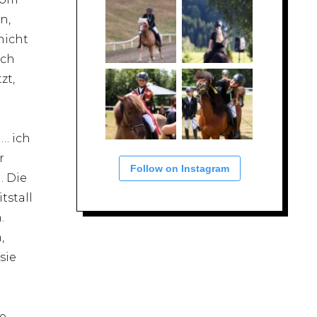
n,
nicht
ich
zt,
 … ich
r
Follow on Instagram
. Die
tstall
.
,
sie
e,