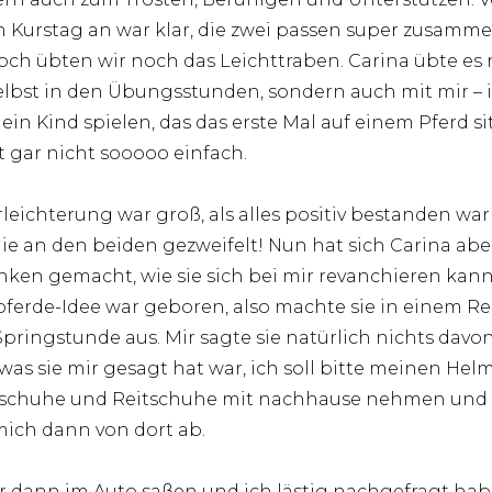
n Kurstag an war klar, die zwei passen super zusamme
ch übten wir noch das Leichttraben. Carina übte es 
elbst in den Übungsstunden, sondern auch mit mir – 
 ein Kind spielen, das das erste Mal auf einem Pferd sit
st gar nicht sooooo einfach.
rleichterung war groß, als alles positiv bestanden war
ie an den beiden gezweifelt! Nun hat sich Carina abe
ken gemacht, wie sie sich bei mir revanchieren kann
ferde-Idee war geboren, also machte sie in einem Rei
Springstunde aus. Mir sagte sie natürlich nichts davon
, was sie mir gesagt hat war, ich soll bitte meinen Helm
schuhe und Reitschuhe mit nachhause nehmen und 
mich dann von dort ab.
ir dann im Auto saßen und ich lästig nachgefragt hab