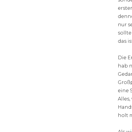
erste
denno
nur s
sollte
das i
Die E
hab n
Gedan
Großp
eine 
Alles
Hand
holt 
Als w