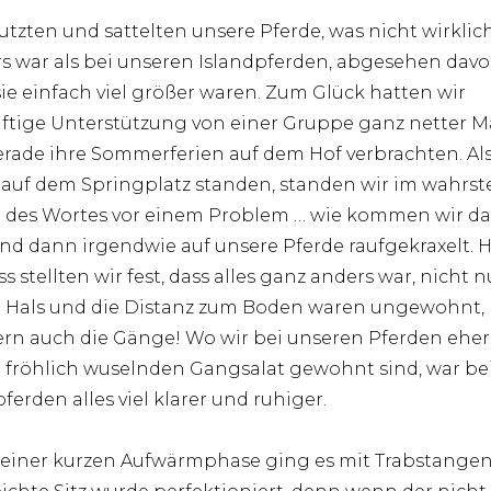
utzten und sattelten unsere Pferde, was nicht wirklic
s war als bei unseren Islandpferden, abgesehen davo
sie einfach viel größer waren. Zum Glück hatten wir
äftige Unterstützung von einer Gruppe ganz netter M
erade ihre Sommerferien auf dem Hof verbrachten. Als
auf dem Springplatz standen, standen wir im wahrst
 des Wortes vor einem Problem … wie kommen wir da
ind dann irgendwie auf unsere Pferde raufgekraxelt. 
s stellten wir fest, dass alles ganz anders war, nicht n
 Hals und die Distanz zum Boden waren ungewohnt,
rn auch die Gänge! Wo wir bei unseren Pferden eher
 fröhlich wuselnden Gangsalat gewohnt sind, war be
ferden alles viel klarer und ruhiger.
einer kurzen Aufwärmphase ging es mit Trabstangen 