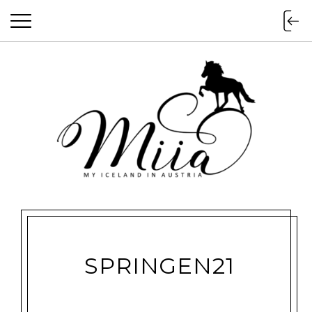
miia.at
SPRINGEN21