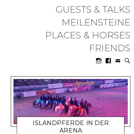
miia.at
GUESTS & TALKS
MEILENSTEINE
PLACES & HORSES
FRIENDS
ISLANDPFERDE IN DER
ARENA
8. OKTOBER 2017