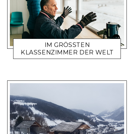
IM GRÖSSTEN K
LASSENZIMMER DER WELT
9. NOVEMBER 2019