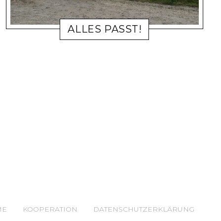
ALLES PASST!
4. JUNI 2017
ME
KOOPERATION
DATENSCHUTZERKLÄRUNG