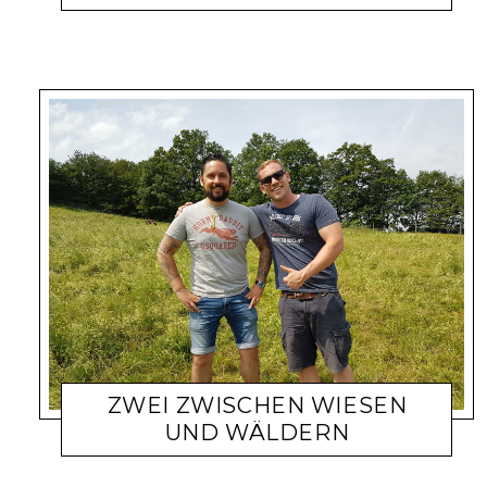
ZWEI ZWISCHEN WIESEN
UND WÄLDERN
4. JUNI 2017