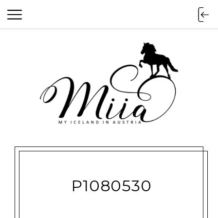
miia.at
P1080530