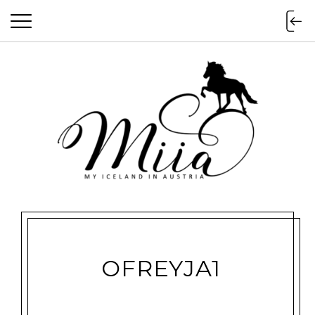
miia.at
OFREYJA1