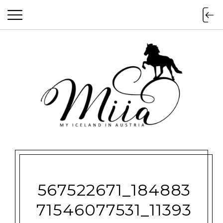
miia.at
567522671_184883
71546077531_11393