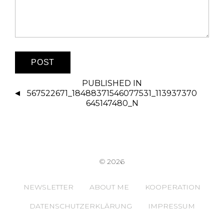
PUBLISHED IN
567522671_18488371546077531_113937370
645147480_N
© 2026
NEWSLETTER
ABOUT ME
KOOPERATION
DATENSCHUTZERKLÄRUNG
IMPRESSUM