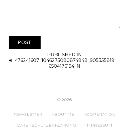
PUBLISHED IN
476241607_1046275080874848_905355819
6504176154_N
© 2026
NEWSLETTER
ABOUT ME
KOOPERATION
DATENSCHUTZERKLÄRUNG
IMPRESSUM