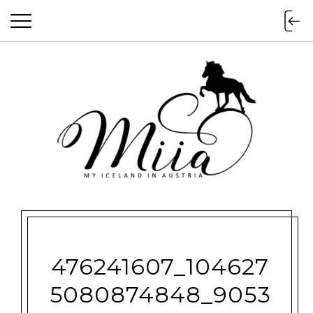
miia.at
476241607_104627
5080874848_9053