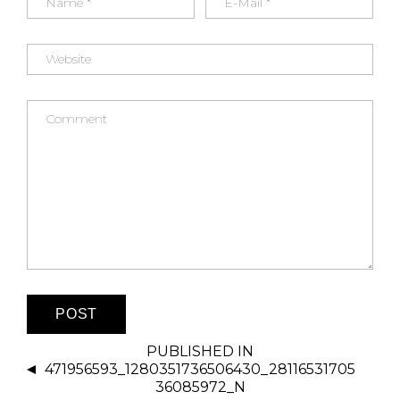
k
PUBLISHED IN
471956593_1280351736506430_28116531705
36085972_N