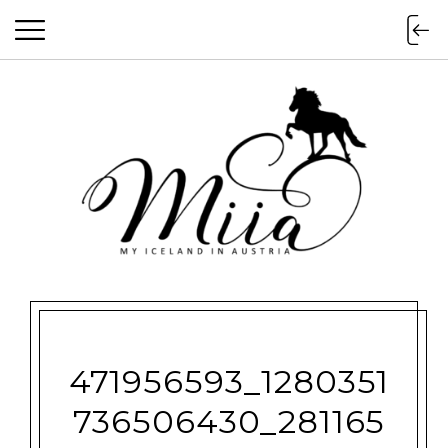
miia.at
471956593_1280351
736506430_281165